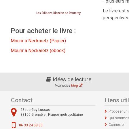
- plusieurs 
Le livre est 
perspectives
Pour acheter le livre :
Mourir à Neckarelz (Papier)
Mourir à Neckarelz (ebook)
Idées de lecture
Voir notre
blog
Contact
Liens uti
28 rue Gay Lussac
Proposer un
38100
Grenoble ,
France métropolitaine
Qui sommes
Connexion
06 33 24 58 83