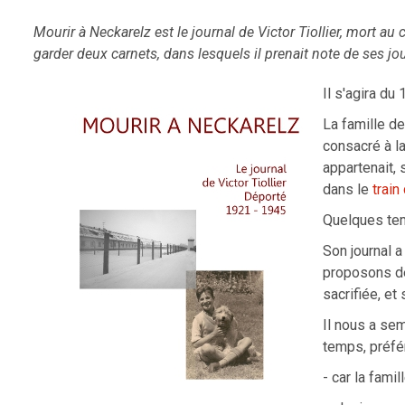
Mourir à Neckarelz est le journal de Victor Tiollier, mort a
garder deux carnets, dans lesquels il prenait note de ses jo
Il s'agira du 
La famille de
consacré à l
appartenait, 
dans le
train
Quelques tem
Son journal a
proposons dé
sacrifiée, et
Il nous a sem
temps, préfér
- car la fami