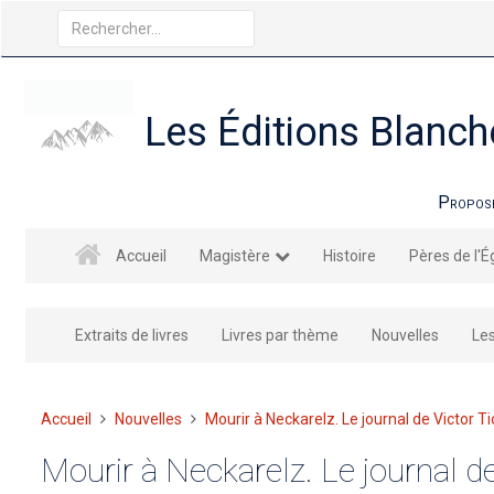
Aller
Rechercher
au
un
contenu
produit
Les Éditions Blanch
Proposer
Accueil
Magistère
Histoire
Pères de l'É
Extraits de livres
Livres par thème
Nouvelles
Le
Vous
Accueil
Nouvelles
Mourir à Neckarelz. Le journal de Victor Tio
êtes
Mourir à Neckarelz. Le journal de 
ici :