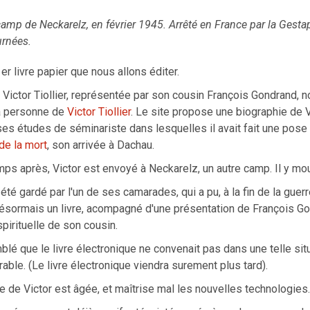
u camp de Neckarelz, en février 1945. Arrêté en France par la Gesta
urnées.
1er livre papier que nous allons éditer.
 Victor Tiollier, représentée par son cousin François Gondrand, no
a personne de
Victor Tiollier
. Le site propose une biographie de Vi
ses études de séminariste dans lesquelles il avait fait une pose a
 de la mort
, son arrivée à Dachau.
ps après, Victor est envoyé à Neckarelz, un autre camp. Il y mo
 été gardé par l'un de ses camarades, qui a pu, à la fin de la guerre
sormais un livre, acompagné d'une présentation de François Gon
 spirituelle de son cousin.
blé que le livre électronique ne convenait pas dans une telle situa
able. (Le livre électronique viendra surement plus tard).
lle de Victor est âgée, et maîtrise mal les nouvelles technologies