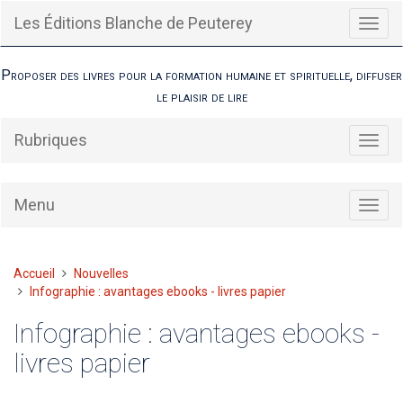
Aller
Les Éditions Blanche de Peuterey
Bascu
au
la
contenu
navig
Proposer des livres pour la formation humaine et spirituelle, diffuser
le plaisir de lire
Rubriques
Bascu
la
navig
Menu
Bascu
la
navig
Vous
Accueil
Nouvelles
êtes
Infographie : avantages ebooks - livres papier
ici :
Infographie : avantages ebooks -
livres papier